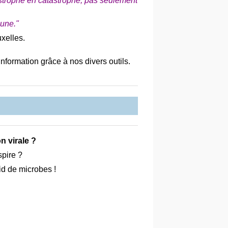
astrophe en catastrophe, pas seulement
 une."
xelles.
information grâce à nos divers outils.
n virale ?
spire ?
id de microbes !