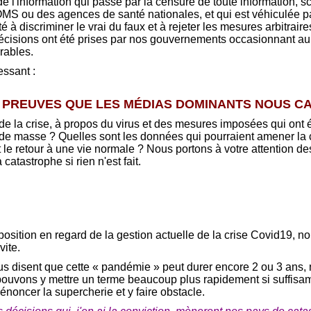
l'information qui passe par la censure de toute information, sc
 l'OMS ou des agences de santé nationales, et qui est véhiculée 
 à discriminer le vrai du faux et à rejeter les mesures arbitrai
cisions ont été prises par nos gouvernements occasionnant au
rables.
essant :
 PREUVES QUE LES MÉDIAS DOMINANTS NOUS CA
 de la crise, à propos du virus et des mesures imposées qui ont
de masse ? Quelles sont les données qui pourraient amener l
et le retour à une vie normale ? Nous portons à votre attention d
catastrophe si rien n'est fait.
 position en regard de la gestion actuelle de la crise Covid19,
vite.
ous disent que cette « pandémie » peut durer encore 2 ou 3 ans,
pouvons y mettre un terme beaucoup plus rapidement si suffisa
dénoncer la supercherie et y faire obstacle.