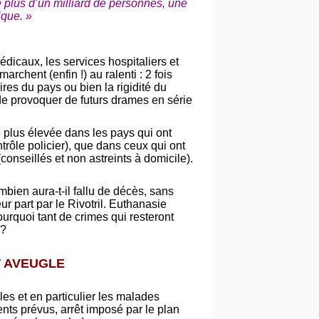
 plus d’un milliard de personnes, une
ique. »
dicaux, les services hospitaliers et
rchent (enfin !) au ralenti : 2 fois
ires du pays ou bien la rigidité du
de provoquer de futurs drames en série
 plus élevée dans les pays qui ont
trôle policier), que dans ceux qui ont
conseillés et non astreints à domicile).
bien aura-t-il fallu de décès, sans
r part par le Rivotril. Euthanasie
urquoi tant de crimes qui resteront
 ?
T AVEUGLE
ales et en particulier les malades
ents prévus, arrêt imposé par le plan