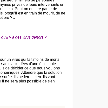
 plusieurs milliers de personnes
nymes privés de leurs intervenants en
 que cela. Peut-on encore parler de
 lorsqu’il est en train de mourir, de ne
etière ? »
 qu'il y a des virus dehors ?
ur un virus qui fait moins de morts
sants aux idées d'une élite toute
euls de décider ce que nous voulons
onomiques. Attendre que la solution
rée. Ils ne feront rien. Ils vont
ù il ne sera plus possible de s'en