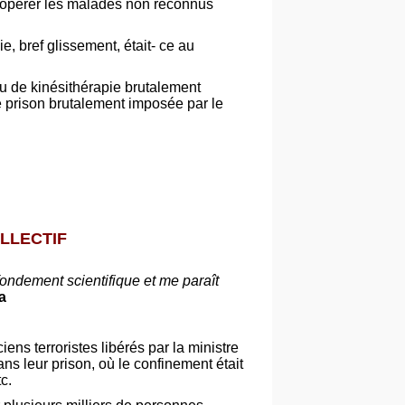
 d’opérer les malades non reconnus
e, bref glissement, était- ce au
u de kinésithérapie brutalement
tte prison brutalement imposée par le
LLECTIF
fondement scientifique et me paraît
a
ens terroristes libérés par la ministre
ns leur prison, où le confinement était
c.