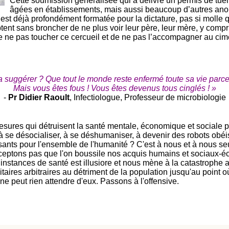
Cette soumission généralisée qui a délivré un permis de tuer
âgées en établissements, mais aussi beaucoup d’autres ano
é est déjà profondément formatée pour la dictature, pas si molle
nt sans broncher de ne plus voir leur père, leur mère, y compris
de ne pas toucher ce cercueil et de ne pas l’accompagner au cim
va suggérer ? Que tout le monde reste enfermé toute sa vie parce
Mais vous êtes fous ! Vous êtes devenus tous cinglés ! »
-
Pr Didier Raoult
, Infectiologue, Professeur de microbiologie
sures qui détruisent la santé mentale, économique et sociale po
à se désocialiser, à se déshumaniser, à devenir des robots obéis
isants pour l'ensemble de l'humanité ? C'est à nous et à nous s
eptons pas que l'on boussile nos acquis humains et sociaux-éc
stances de santé est illusiore et nous mène à la catastrophe assu
itaires arbitraires au détriment de la population jusqu'au point o
ne peut rien attendre d'eux. Passons à l'offensive.