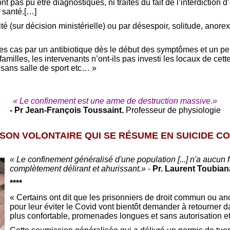
t pas pu être diagnostiqués, ni traités du fait de l’interdiction
e santé.[…]
té (sur décision ministérielle) ou par désespoir, solitude, anorexi
es cas par un antibiotique dès le début des symptômes et un pe
 familles, les intervenants n’ont-ils pas investi les locaux de ce
, sans salle de sport etc… »
« Le confinement est une arme de destruction massive.»
- Pr Jean-François Toussaint.
Professeur de physiologie
ISON VOLONTAIRE QUI SE RÉSUME EN SUICIDE CO
« Le confinement généralisé d'une population [...] n'a aucun 
complètement délirant et ahurissant.»
-
Pr. Laurent Toubian
****
« Certains ont dit que les prisonniers de droit commun ou anci
pour leur éviter le Covid vont bientôt demander à retourner da
plus confortable, promenades longues et sans autorisation et