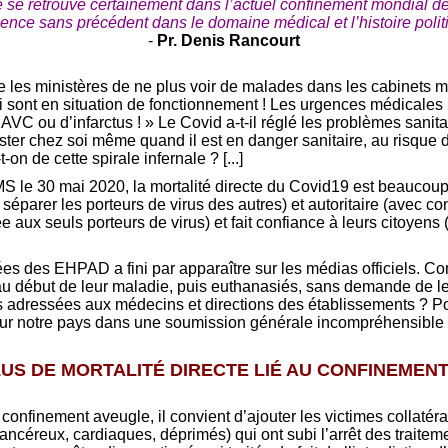
 se retrouve certainement dans l’actuel confinement mondial de
ence sans précédent dans le domaine médical et l’histoire polit
-
Pr. Denis Rancourt
te les ministères de ne plus voir de malades dans les cabinets mé
i sont en situation de fonctionnement ! Les urgences médicales ma
AVC ou d’infarctus ! » Le Covid a-t-il réglé les problèmes sanita
ster chez soi même quand il est en danger sanitaire, au risque 
on de cette spirale infernale ? [...]
S le 30 mai 2020, la mortalité directe du Covid19 est beaucoup
éparer les porteurs de virus des autres) et autoritaire (avec con
e aux seuls porteurs de virus) et fait confiance à leurs citoyens (
s des EHPAD a fini par apparaître sur les médias officiels. Com
 au début de leur maladie, puis euthanasiés, sans demande de leu
res adressées aux médecins et directions des établissements ? Po
 sur notre pays dans une soumission générale incompréhensible
US DE MORTALITÉ DIRECTE LIÉ AU CONFINEMEN
u confinement aveugle, il convient d’ajouter les victimes collatér
ancéreux, cardiaques, déprimés) qui ont subi l’arrêt des traitem