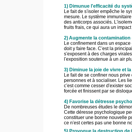
1) Dimunue l'efficacité du sys
Le fait de s'isoler empêche le s
mesure. Le système immunitaire a 
des anticorps associés. L'isole
fruits frais, ce qui aura un impact
2) Augmente la contamination e
Le confinement dans un espace c
doit y faire face. C'est la princi
s'exposent à des charges virale
l'exposition soutenue à un air plu
3) Diminue la joie de vivre et 
Le fait de se confiner nous priv
personnes et à socialiser. Les li
c'est comme cesser d'exister so
forcée et finissent par se disloqu
4) Favorise la détresse psychol
De nombreuses études le démontr
Cette déresse psychologique peut
constituer une bonne nouvelle p
ce n'est certes pas une bonne nou
5) Provoque la destruction de 