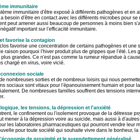
tème immunitaire
ystème immunitaire d'être exposé à différents pathogènes et en 
besoin d'être en contact avec les différents microbes pour se me
ment peut amener aussi beaucoup de personnes à moins bien s'al
 négatif important sur l'efficacité immunitaire.
t favorise la contagion
los favorise une concentration de certains pathogènes et une 
pale raison pourquoi l'hiver produit plus de grippes que l'été. Le
s plus grandes. Ce n'est pas comme la rumeur répandue à cause 
s chargé en virus, voire vicié.
la connexion sociale
e de nombreuses sorties et de nombreux loisirs qui nous permette
ens sociaux sont vitaux pour l'épanouissement humain et pour la 
cialement. De nombresues familles souffrent des tensions inter
er.
ogique, les tensions, la dépression et l'anxiété
ent, le confinement ou l'isolement provoque de la détresse psy
 mener à la dépression voire au suicide, mais aussi à d'autres
our les laboratoires pharmaceutiques qui pourront vendre leur
velle pour toute société qui souhaite vivre dans le bonheur, la 
l'économie de proximité et le surendettement généralisé