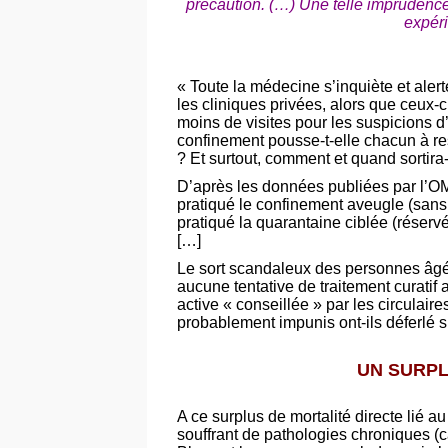
précaution. (…) Une telle imprudence
expéri
« Toute la médecine s’inquiète et aler
les cliniques privées, alors que ceux-c
moins de visites pour les suspicions d’
confinement pousse-t-elle chacun à re
? Et surtout, comment et quand sortira-t-
D’après les données publiées par l’OM
pratiqué le confinement aveugle (sans s
pratiqué la quarantaine ciblée (réservé
[…]
Le sort scandaleux des personnes âgée
aucune tentative de traitement curatif
active « conseillée » par les circulai
probablement impunis ont-ils déferlé
UN SURPL
A ce surplus de mortalité directe lié a
souffrant de pathologies chroniques (c