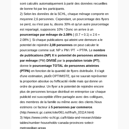
sont calculés automatiquement à partir des données recueillies
de bonne foi par les participants.
2) Selon les données de la SCHL, chaque ménage comporte en
moyenne 2,6 personnes. Cependant, un pourcentage des flyers
se perd, ou n'est pas lu, disons 30% et qu'un autre pourcentage
est repartagé, supposons 10% ! Donc on arrive à un
pourcentage par ménage de 2.08%
[ (0.7 + 0.1) x 2.6 =
2.08% ]. Si chaque publications qui atteint une demeure a le
potentiel de rejoindre
2,08 personnes
on peut calculer le
pourcentage comme suit: NP x PM / PT = PTPA. Le
nombre
de publications (NP)
X
le
potentiel de personnes atteintes
par ménage
(PM)
DIVISÉ
par la
population totale (PT)
,
donne le
pourcentage TOTAL de personnes atteintes
(PTPA)
en fonction de la quantité de flyers dsitribuée. Il s'agit
d'une estimation, plutôt OPTIMISTE, qui ne saurait représenter
la proportion absolue ou l'efficacité réelle mais qui donne un
ordre de grandeur. Un flyer a le potentiel de rejoindre encore
plus de personnes lorsque distribué en entreprise car chaque
publicité est susceptible d'être partagée avec des collègues,
des membres de la famille ou même avec des clients.Nous
estimons ce facteur à
5 personnes par commerce
.
(http://www.ic.gc.ca/eic/site/061.nsf/fra/h_03114.html)
3) https://www.cmhc-schl.gc.ca/fr/data-and-research/data-
tables/number-households-canada-provinces-select-
metropolitan-areas