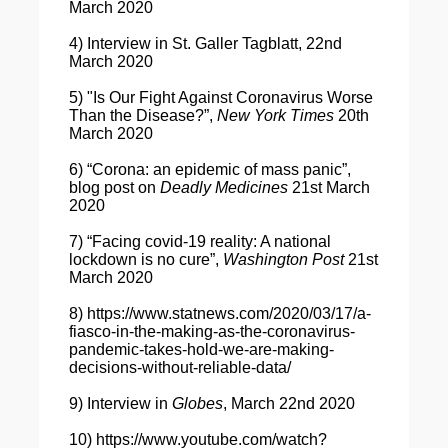
March 2020
4) Interview in St. Galler Tagblatt, 22nd
March 2020
5) "Is Our Fight Against Coronavirus Worse
Than the Disease?”,
New York Times
20th
March 2020
6) “Corona: an epidemic of mass panic”,
blog post on
Deadly Medicines
21st March
2020
7) “Facing covid-19 reality: A national
lockdown is no cure”,
Washington Post
21st
March 2020
8) https://www.statnews.com/2020/03/17/a-
fiasco-in-the-making-as-the-coronavirus-
pandemic-takes-hold-we-are-making-
decisions-without-reliable-data/
9)
Interview in
Globes
, March 22nd 2020
10)
https://www.youtube.com/watch?