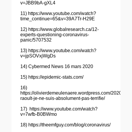
v=JBB9bA-gXL4
11) https://www.youtube.com/watch?
time_continue=65&v=39A7Tr-H29E
12) https://www.globalresearch.ca/12-
experts-questioning-coronavirus-
panic/5707532
13) https://www.youtube.com/watch?
v=jpSOVxjWgDs
14) Cybermed News 16 mars 2020
15) https://epidemic-stats.com/
16)
https://olivierdemeulenaere.wordpress.com/2020/03/21
raoult-je-ne-suis-absolument-pas-terrifie/
17) https://www.youtube.com/watch?
v=7wfb-B0BWmo
18) https://theemfguy.com/blog/coronavirus/