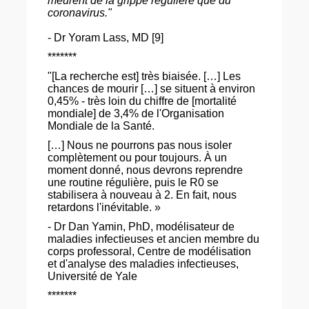
meurent de la grippe régulière que du
coronavirus."
- Dr Yoram Lass, MD [9]
*******
"[La recherche est] très biaisée. […] Les
chances de mourir […] se situent à environ
0,45% - très loin du chiffre de [mortalité
mondiale] de 3,4% de l'Organisation
Mondiale de la Santé.
[…] Nous ne pourrons pas nous isoler
complètement ou pour toujours. À un
moment donné, nous devrons reprendre
une routine régulière, puis le R0 se
stabilisera à nouveau à 2. En fait, nous
retardons l'inévitable. »
- Dr Dan Yamin, PhD, modélisateur de
maladies infectieuses et ancien membre du
corps professoral, Centre de modélisation
et d'analyse des maladies infectieuses,
Université de Yale
*******