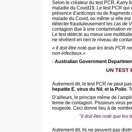
Selon le créateur du test PCR, Karry M
maladie du Covid19. Le test PCR qui co
présence d'anticorps ou de fragments 
malade du Covid, ou même si elle est co
détecter frauduleusement les cas de V
contagion due à une contamination vir
Le test détecte au mieux une multitud
ne révèlent en rien le niveau de conta
« Il doit être noté que les tests PCR n
non-infectieux.»
-
Australian Government Department
UN TEST 
Autrement dit, le test PCR ne peut pas
hepatite E
,
virus du Nil
,
et la Polio
. 
D'ailleurs, le principe même de l'ampli
terme de contagion. Plusieurs virus p
rougeole. Ceci donne lieu à de nombre
"Il doit être noté que les
Autrement dit, ils ne peuvent pas dis