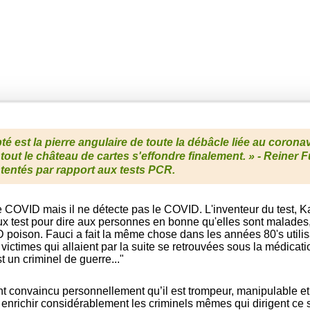
 est la pierre angulaire de toute la débâcle liée au coronavi
 tout le château de cartes s'effondre finalement
. » -
Reiner F
intentés par rapport aux tests PCR.
 le COVID mais il ne détecte pas le COVID. L'inventeur du test, K
faux test pour dire aux personnes en bonne qu'elles sont malades
oison. Fauci a fait la même chose dans les années 80's utilisa
 victimes qui allaient par la suite se retrouvées sous la médicati
t un criminel de guerre..."
 convaincu personnellement qu’il est trompeur, manipulable et uti
r enrichir considérablement les criminels mêmes qui dirigent ce 