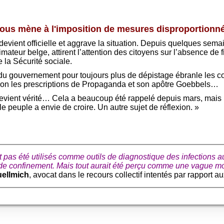
nous mène à l'imposition de mesures disproportionn
evient officielle et aggrave la situation. Depuis quelques sema
teur belge, attirent l’attention des citoyens sur l’absence de fi
 la Sécurité sociale.
du gouvernement pour toujours plus de dépistage ébranle les conv
lon les prescriptions de Propaganda et son apôtre Goebbels…
evient vérité… Cela a beaucoup été rappelé depuis mars, mais p
 peuple a envie de croire. Un autre sujet de réflexion. »
 pas été utilisés comme outils de diagnostique des infections au
s de confinement. Mais tout aurait été perçu comme une vague m
uellmich
, avocat dans le recours collectif intentés par rapport a