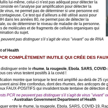
ullis lui-même, celui-ci n'est pas adéquat pour détecter la
nsiste en l'analyse par amplification pour détecter la
de virus, ne permet pas de déterminer si une personne est
ntagieuse. Ce test qui d'ailleurs a été utilisé aussi pour
IH dans les années 80, ne permet pas de détecter la
ale, ou de déterminer le niveau de maladie de la personne.
es de molécules et de fragments de cellules organiques qui
mination du sujet.
e peuvent pas distinguer s'il s'agit de virus "vivant" ou de RNA
 of Health
PCR COMPLÈTEMENT INUTILE QUI CRÉE DES FAUX
 distinguer entre le
rhume
,
la rougeole
,
Ebola
.
SARS
,
COVID-
Tous ces virus testent positifs à la covid !
fication montre que lorsque le test est amplifié au-delà de 25 cyc
euvent ainsi être confondus, dont des rhumes, des anticoprs de 
ux FAUX-POSITIFS qui invalident toute tentaive de détection d
 tests PCR ne peuvent pas distinguer s'il s'agit de virus "vivant"
- Australian Government Department of Health
tinguer entre le rhume, la rougeole, Ebola. SARS, COVID-19, R