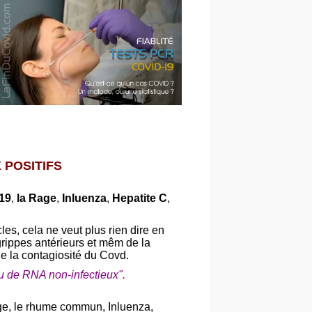
 POSITIFS
19
,
la Rage
,
Inluenza
,
Hepatite C
,
les, cela ne veut plus rien dire en
grippes antérieurs et mêm de la
e la contagiosité du Covd.
 ou de RNA non-infectieux".
age, le rhume commun, Inluenza,