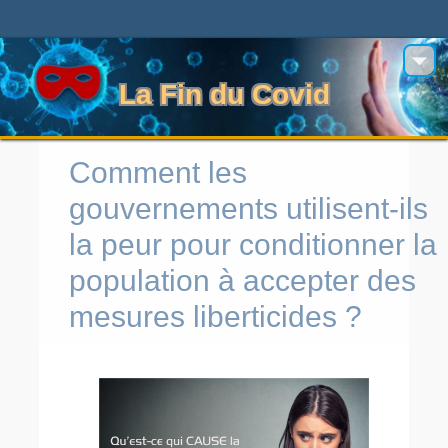
La Fin du Covid
Comment les
gouvernements utilisent-ils
la peur pour conditionner la
population à accepter des
mesures liberticides ?