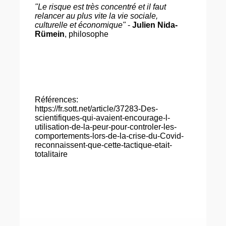
"Le risque est très concentré et il faut
relancer au plus vite la vie sociale,
culturelle et économique"
-
Julien Nida-
Rümein
, philosophe
Références:
https://fr.sott.net/article/37283-Des-
scientifiques-qui-avaient-encourage-l-
utilisation-de-la-peur-pour-controler-les-
comportements-lors-de-la-crise-du-Covid-
reconnaissent-que-cette-tactique-etait-
totalitaire