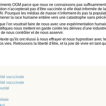
aliments OGM parce que nous ne connaissons pas suffisamment l
tion n'accepterait pas d'être vaccinée si elle était informée de la
. Pourquoi les médias de masse n'informent-ils pas la populatio
 mener la race humaine entière vers une catastrophe sans précé
 que l'on voudrait faire de nous avec une expérimentation humai
tifiques nous mettent en garde contre les dérives d'une industr
 de nous contrôler et de nous asservir.
texte qu'ils ont réussi à nous effrayer et nous hypnotiser avec
s vies. Retrouvons la liberté d'être, et la joie de vivre en tant 
lité vacccinale
lité vacccinale
munité
létale
ko)