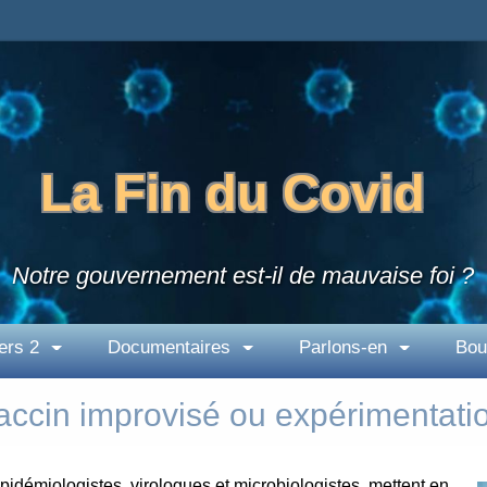
La Fin du Covid
Notre gouvernement est-il de mauvaise foi ?
ers 2
Documentaires
Parlons-en
Bou
accin improvisé ou expérimentati
idémiologistes, virologues et microbiologistes, mettent en