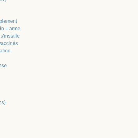
uplement
in = arme
s'installe
 vaccinés
ation
pse
ns)