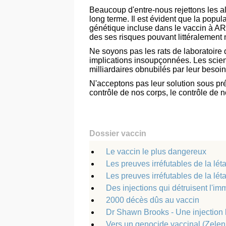
Beaucoup d'entre-nous rejettons les 
long terme. Il est évident que la popula
génétique incluse dans le vaccin à ARN
des ses risques pouvant littéralement
Ne soyons pas les rats de laboratoire
implications insoupçonnées. Les scien
milliardaires obnubilés par leur besoin
N'acceptons pas leur solution sous pré
contrôle de nos corps, le contrôle de no
Dossier vaccin
Le vaccin le plus dangereux
Les preuves irréfutables de la léta
Les preuves irréfutables de la léta
Des injections qui détruisent l'im
2000 décès dûs au vaccin
Dr Shawn Brooks - Une injection 
Vers un genocide vaccinal (Zelen