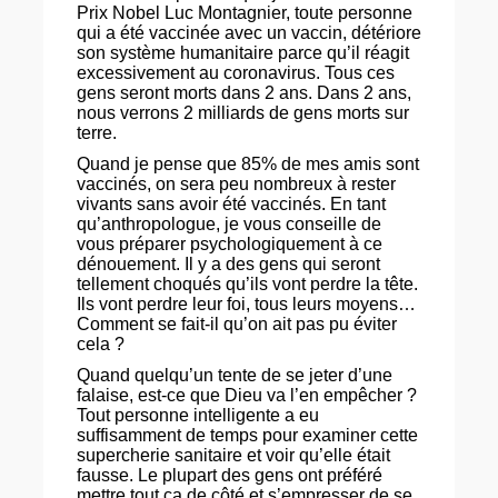
Prix Nobel Luc Montagnier, toute personne
qui a été vaccinée avec un vaccin, détériore
son système humanitaire parce qu’il réagit
excessivement au coronavirus. Tous ces
gens seront morts dans 2 ans. Dans 2 ans,
nous verrons 2 milliards de gens morts sur
terre.
Quand je pense que 85% de mes amis sont
vaccinés, on sera peu nombreux à rester
vivants sans avoir été vaccinés. En tant
qu’anthropologue, je vous conseille de
vous préparer psychologiquement à ce
dénouement. Il y a des gens qui seront
tellement choqués qu’ils vont perdre la tête.
Ils vont perdre leur foi, tous leurs moyens…
Comment se fait-il qu’on ait pas pu éviter
cela ?
Quand quelqu’un tente de se jeter d’une
falaise, est-ce que Dieu va l’en empêcher ?
Tout personne intelligente a eu
suffisamment de temps pour examiner cette
supercherie sanitaire et voir qu’elle était
fausse. Le plupart des gens ont préféré
mettre tout ça de côté et s’empresser de se