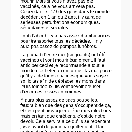
mourir. Mais si vous n’avez pas été
vaccinés, cela ne vous arrivera pas.
Cependant, si 1/3 des gens dans le monde
décèdent en 1 an ou 2 ans, il y aura de
sérieuses perturbations économiques,
sécuritaires et sociales.
Tout d’abord il y a pas assez d’ambulances
pour transporter tous les décédés. Il n’y
aura pas assez de pompes funèbres.
La plupart d’entre eux (soignants) ont été
vaccinés et vont mourir également. Il faut
anticiper ceci et je recommande à tout le
monde d’acheter un uniforme Hazmat parce
qu’il y a de fortes chances que vous soyez
sollicités afin de déplacer les morts dans
leurs tombeaux. Ils vont devoir creuser
d’énormes fosses communes.
Y aura plus assez de sacs poubelles. Il
faudra bien que des gens s’occupent de ça,
et ceci peut provoquer d’énormes infections
mais en tant que chrétiens, c’est de notre
devoir. Cela servira à ce qu’ils se repentent
juste avant de partir tranquillement. Il faut
vraiment qu’on comprenne que parmi les