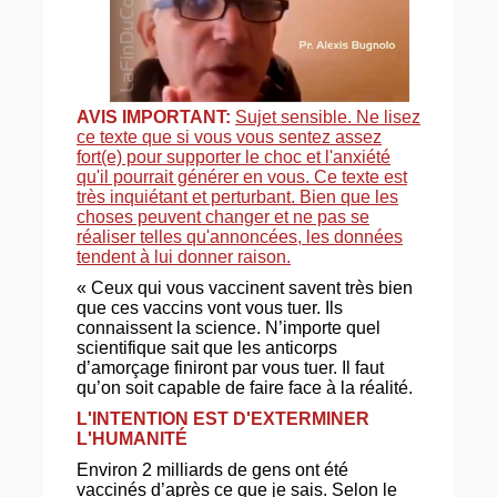
AVIS IMPORTANT:
Sujet sensible. Ne lisez
ce texte que si vous vous sentez assez
fort(e) pour supporter le choc et l'anxiété
qu'il pourrait générer en vous. Ce texte est
très inquiétant et perturbant. Bien que les
choses peuvent changer et ne pas se
réaliser telles qu'annoncées, les données
tendent à lui donner raison.
« Ceux qui vous vaccinent savent très bien
que ces vaccins vont vous tuer. Ils
connaissent la science. N’importe quel
scientifique sait que les anticorps
d’amorçage finiront par vous tuer. Il faut
qu’on soit capable de faire face à la réalité.
L'INTENTION EST D'EXTERMINER
L'HUMANITÉ
Environ 2 milliards de gens ont été
vaccinés d’après ce que je sais. Selon le